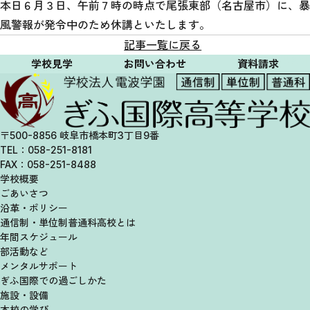
本日６月３日、午前７時の時点で尾張東部（名古屋市）に、暴
風警報が発令中のため休講といたします。
記事一覧に戻る
学校見学
お問い合わせ
資料請求
〒500-8856 岐阜市橋本町3丁目9番
TEL：058-251-8181
FAX：058-251-8488
学校概要
ごあいさつ
沿革・ポリシー
通信制・単位制
普通科高校とは
年間スケジュール
部活動など
メンタルサポート
ぎふ国際での過ごしかた
施設・設備
本校の学び