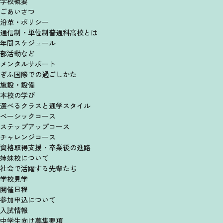
学校概要
ごあいさつ
沿革・ポリシー
通信制・単位制
普通科高校とは
年間スケジュール
部活動など
メンタルサポート
ぎふ国際での過ごしかた
施設・設備
本校の学び
選べるクラスと
通学スタイル
ベーシックコース
ステップアップコース
チャレンジコース
資格取得支援・卒業後の進路
姉妹校について
社会で活躍する先輩たち
学校見学
開催日程
参加申込について
入試情報
中学生向け募集要項